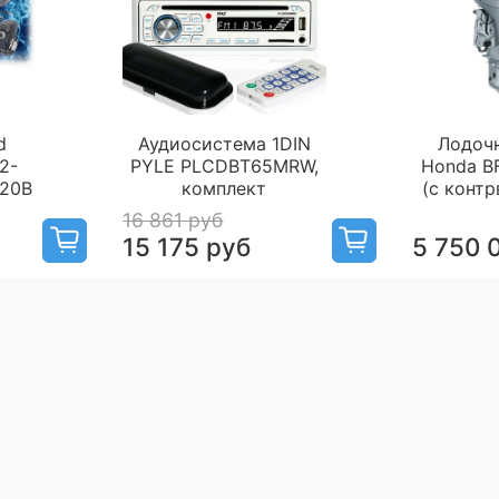
d
Аудиосистема 1DIN
Лодоч
2-
PYLE PLCDBT65MRW,
Honda B
620B
комплект
(с конт
16 861 руб
15 175 руб
5 750 