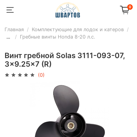
0
Главная
Комплектующие для лодок и катеров
...
Гребные винты Honda 8-20 л.с.
Винт гребной Solas 3111-093-07,
3x9.25x7 (R)
(0)