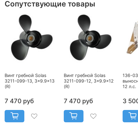
Сопутствующие товары
Винт гребной Solas
Винт гребной Solas
136-03
3211-099-13, 3x9.9x13
3211-099-12, 3x9.9x12
выносн
(R)
(R)
12 л.с.
7 470 руб
7 470 руб
3 50