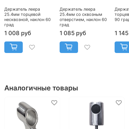
Держатель леера
Держатель леера
Держа
25.4мм торцевой
25.4мм со сквозным
торцев
несквозной, наклон 60
отверстием, наклон 60
90 гра
град
град
1 008 руб
1 085 руб
1 145
Аналогичные товары