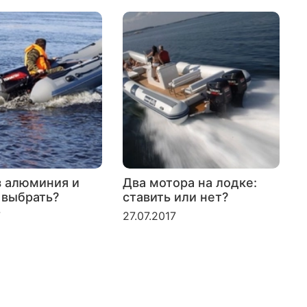
з алюминия и
Два мотора на лодке:
 выбрать?
ставить или нет?
л
б
7
27.07.2017
2