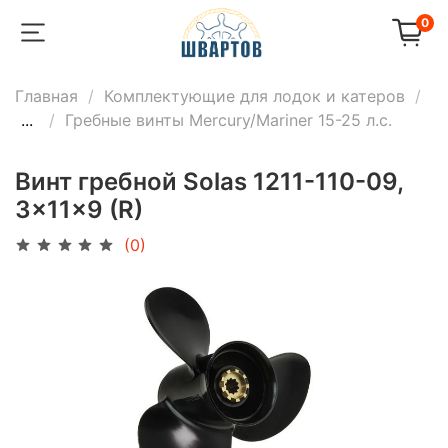
0
Главная
Комплектующие для лодок и катеров
...
Гребные винты Mercury/Mariner 15-25 л.с.
Винт гребной Solas 1211-110-09,
3x11x9 (R)
(0)