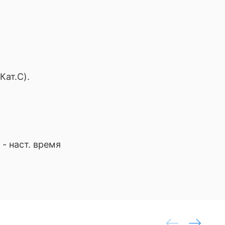
Кат.С).
. - наст. время