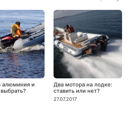
з алюминия и
Два мотора на лодке:
 выбрать?
ставить или нет?
л
б
7
27.07.2017
2