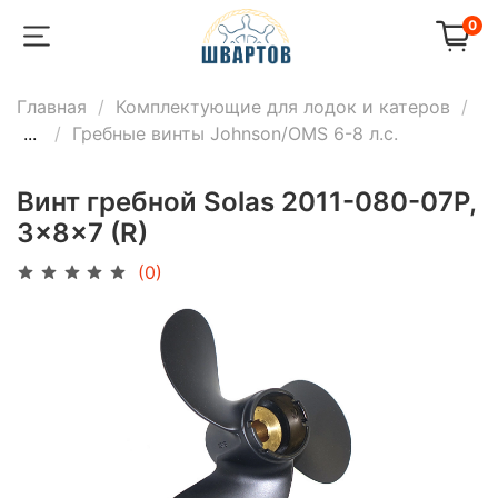
0
Главная
Комплектующие для лодок и катеров
...
Гребные винты Johnson/OMS 6-8 л.с.
Винт гребной Solas 2011-080-07P,
3x8x7 (R)
(0)