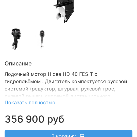
Описание
Лодочный мотор Hidea HD 40 FES-T с
гидропоъёмом . Двигатель компектуется рулевой
системой (редуктор, штурвал, рулевой трос,
рулевой рычаг), системой дистанционного
Показать полностью
управления (пульт ДУ, проводка, троса газа/
реверса), топливным баком, винтом.
356 900 руб
В корзину