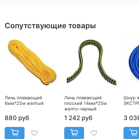
Сопутствующие товары
Линь плавающий
Линь плавающий
Шнур 
6мм*25м желтый
плоский 14мм*25м
ЭКСТР
желто-черный
880 руб
1 242 руб
3 03