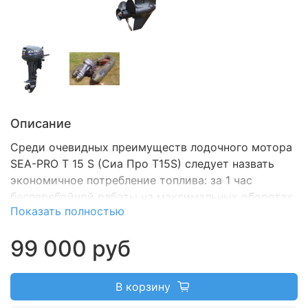
Описание
Среди очевидных преимуществ лодочного мотора
SEA-PRO T 15 S (Сиа Про T15S) следует назвать
экономичное потребление топлива: за 1 час
бесперебойной работы на максимальных оборотах
Показать полностью
расходуется лишь до четырех литров бензина.
99 000 руб
В корзину