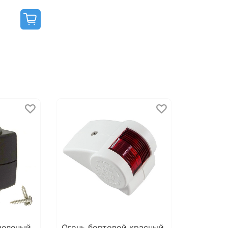
зеленый
Огонь бортовой красный