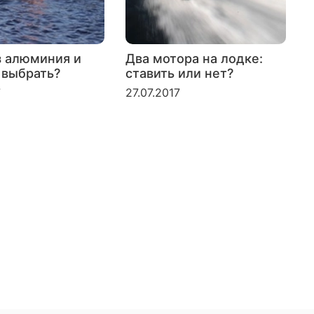
з алюминия и
Два мотора на лодке:
 выбрать?
ставить или нет?
л
б
7
27.07.2017
2