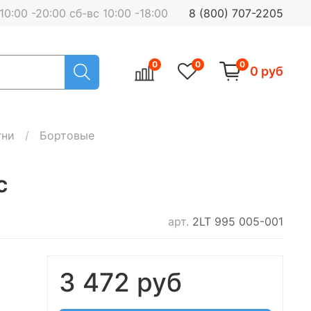
0:00 -20:00 сб-вс 10:00 -18:00
8 (800) 707-2205
0
0
0
0 руб
гни
Бортовые
с
арт.
2LT 995 005-001
3 472 руб