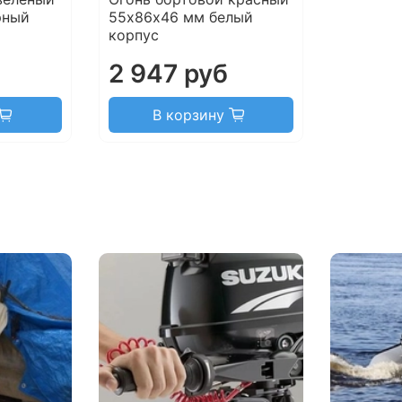
рный
55х86х46 мм белый
корпус
2 947 руб
В корзину