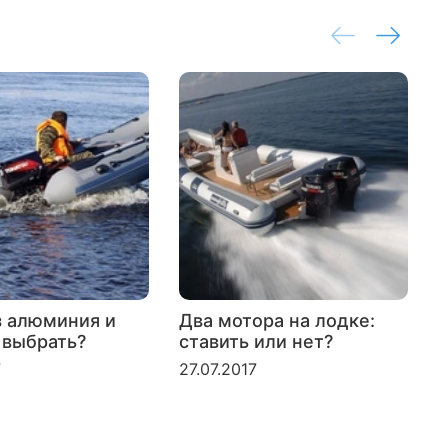
з алюминия и
Два мотора на лодке:
 выбрать?
ставить или нет?
л
б
7
27.07.2017
2