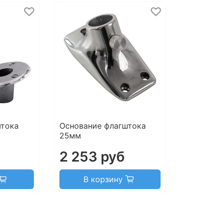
штока
Основание флагштока
25мм
2 253 руб
В корзину