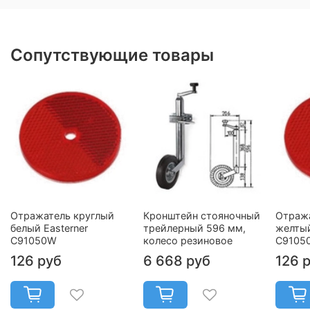
Сопутствующие товары
Отражатель круглый
Кронштейн стояночный
Отража
белый Easterner
трейлерный 596 мм,
желтый
C91050W
колесо резиновое
C9105
126 руб
6 668 руб
126 