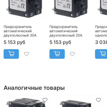
Предохранитель
Предохранитель
Предо
автоматический
автоматический
автом
двухполюсный 30А
двухполюсный 20А
одноп
5 153 руб
5 153 руб
3 03
Аналогичные товары