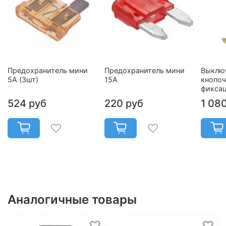
Предохранитель мини
Предохранитель мини
Выклю
5А (3шт)
15А
кнопоч
фикса
524 руб
220 руб
1 08
Аналогичные товары