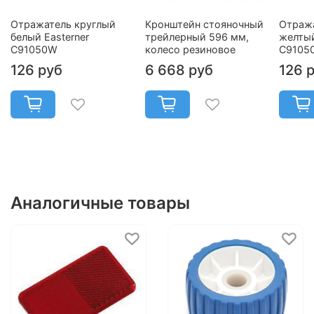
Отражатель круглый
Кронштейн стояночный
Отража
белый Easterner
трейлерный 596 мм,
желтый
C91050W
колесо резиновое
C9105
126 руб
6 668 руб
126 
Аналогичные товары