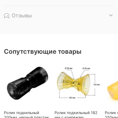
Отзывы
Сопутствующие товары
Ролик подкильный
Ролик подкильный 182
Ролик
200мм, черный пластик
мм c крепежем
250мм 