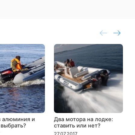
з алюминия и
Два мотора на лодке:
 выбрать?
ставить или нет?
л
б
7
27.07.2017