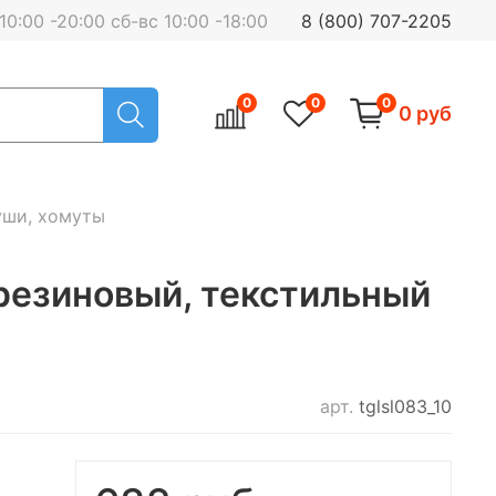
0:00 -20:00 сб-вс 10:00 -18:00
8 (800) 707-2205
0
0
0
0 руб
уши, хомуты
езиновый, текстильный
арт.
tglsl083_10