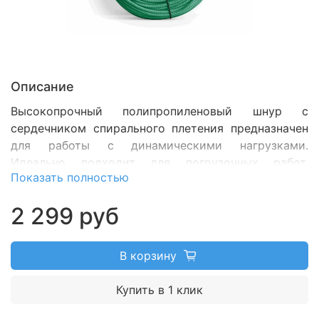
Описание
Высокопрочный полипропиленовый шнур с
сердечником спирального плетения
предназначен
для работы с динамическими нагрузками.
Идеально подходит для погрузочных работ,
Показать полностью
буксировки, различных видов спорта и туризма.
Прекрасно амортизирует рывки, поглощает удары
2 299 руб
и обеспечивает идеальную прочность.
Диаметр - 6
мм;
нагрузка на разрыв - 490 кг; бухта - 100
метров.
В корзину
Купить в 1 клик