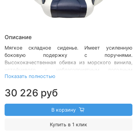
Описание
Мягкое складное сиденье. Имеет усиленную
боковую подержку с поручнями.
Высококачественная обивка из морского винила,
устойчивого к неблагоприятным погодным
Показать полностью
условиям и ультрафиолетовому
излучению.
Г
абариты: 410 х 450 мм. Цвет: бело -
30 226 руб
синий.
В корзину
Купить в 1 клик