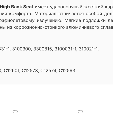
High Back Seat
имеет ударопрочный жесткий карк
ния комфорта. Материал отличается особой до
рафиолетовому излучению. Мягкие подложки ле
ены из коррозионно-стойкого алюминиевого сплав
531-1, 3100300, 3300815, 3100031-1, 310021-1.
, C12601, C12573, C12574, C12593.