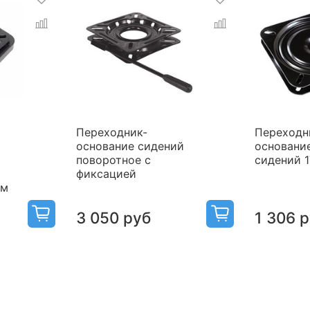
Переходник-
Переходн
основание сидений
основани
поворотное с
сидений 
фиксацией
мм
3 050 руб
1 306 