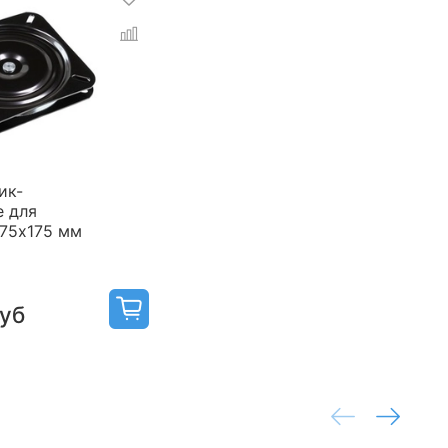
ик-
е для
175х175 мм
руб