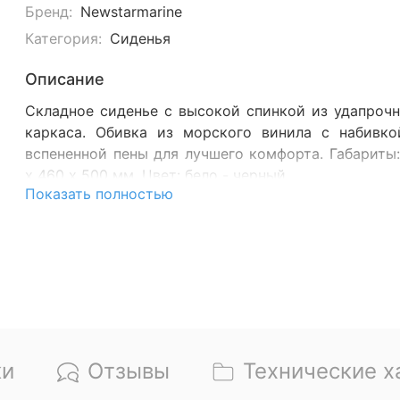
Бренд:
Newstarmarine
Категория:
Сиденья
Описание
Складное сиденье с высокой спинкой из удапрочн
каркаса. Обивка из морского винила с набивко
вспененной пены для лучшего комфорта.
Г
абариты
х 460 х 500 мм. Цвет: бело - черный.
Показать полностью
ки
Отзывы
Технические х