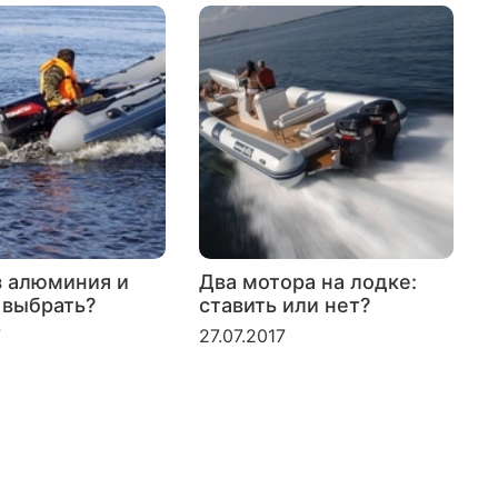
з алюминия и
Два мотора на лодке:
 выбрать?
ставить или нет?
л
б
7
27.07.2017
2