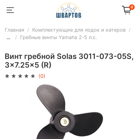
0
Главная
Комплектующие для лодок и катеров
...
Гребные винты Yamaha 2-5 л.с.
Винт гребной Solas 3011-073-05S,
3x7.25x5 (R)
(0)