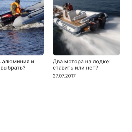
з алюминия и
Два мотора на лодке:
 выбрать?
ставить или нет?
л
б
7
27.07.2017
2