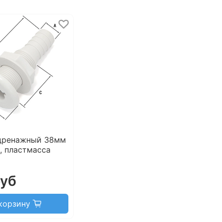
дренажный 38мм
, пластмасса
руб
корзину