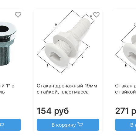
й 1" с
Стакан дренажный 19мм
Стакан 
ль
с гайкой, пластмасса
с гайкой
154 руб
271 
В корзину
В 