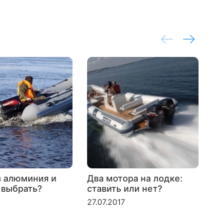
з алюминия и
Два мотора на лодке:
 выбрать?
ставить или нет?
л
б
7
27.07.2017