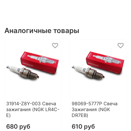
Аналогичные товары
31914-Z8Y-003 Свеча
98069-5777P Свеча
зажигания (NGK LR4C-
Зажигания (NGK
E)
DR7EB)
680 руб
610 руб