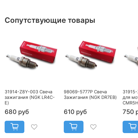
Сопутствующие товары
31914-Z8Y-003 Свеча
98069-5777P Свеча
31915-
зажигания (NGK LR4C-
Зажигания (NGK DR7EB)
для мо
E)
CMR5H
680 руб
610 руб
750 