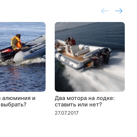
з алюминия и
Два мотора на лодке:
 выбрать?
ставить или нет?
л
б
7
27.07.2017
2