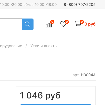
0:00 -20:00 сб-вс 10:00 -18:00
8 (800) 707-2205
0
0
0
0 руб
орудование
Утки и кнехты
арт.
H0004A
1 046 руб