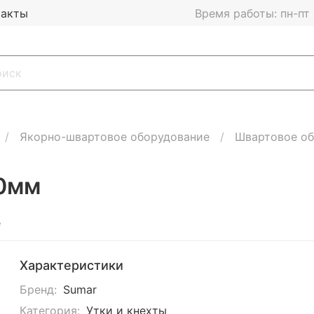
такты
Время работы: пн-пт 1
Якорно-швартовое оборудование
Швартовое об
00мм
е
Характеристики
Бренд:
Sumar
Категория:
Утки и кнехты