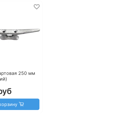
артовая 250 мм
ий)
руб
корзину