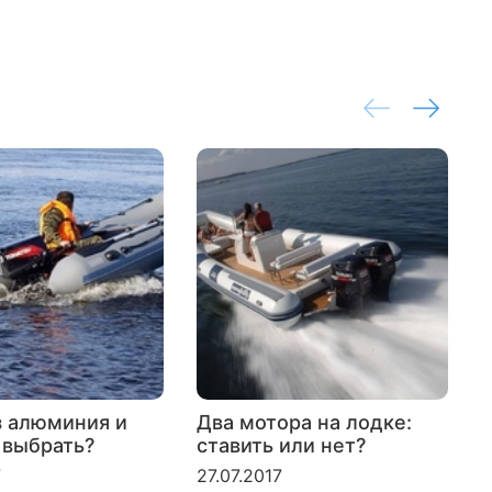
з алюминия и
Два мотора на лодке:
 выбрать?
ставить или нет?
л
б
7
27.07.2017