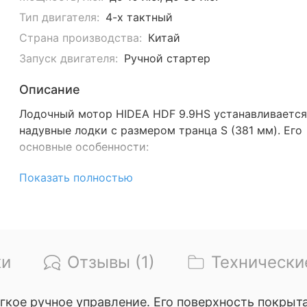
Тип двигателя:
4-х тактный
Страна производства:
Китай
Запуск двигателя:
Ручной стартер
Описание
Лодочный мотор HIDEA HDF 9.9HS устанавливается
надувные лодки с размером транца S (381 мм). Его
основные особенности:
Объем двигателя 212 куб. см
Показать полностью
4 такта
Входящий в комплект внешний 24-литровый б
Низкая цена на фоне аналога от Yamaha
Высокие ходовые характеристики
ки
Отзывы (1)
Технически
В детальном описании ↓ см. видео мотора Хайди 9.
егкое
р
учное управление. Его поверхность покры