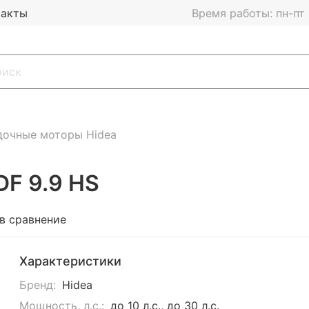
такты
Время работы: пн-пт 1
дочные моторы Hidea
DF 9.9 HS
в сравнение
Характеристики
Бренд:
Hidea
Мощность, л.с.:
до 10 л.с., до 30 л.с.