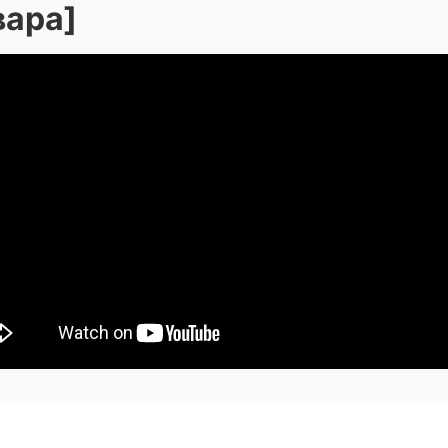
вара]