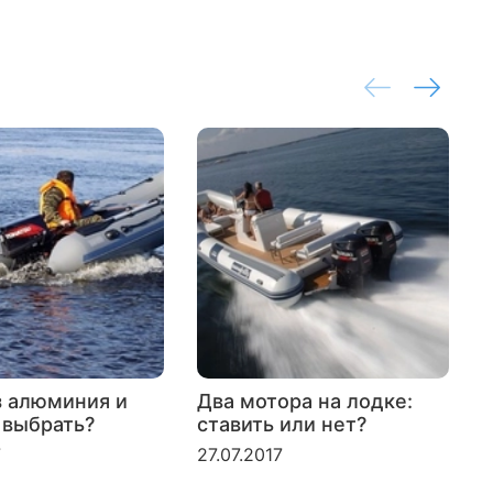
з алюминия и
Два мотора на лодке:
 выбрать?
ставить или нет?
л
б
7
27.07.2017