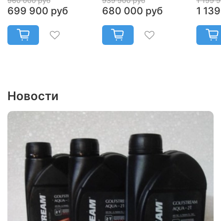
960 000 руб
939 900 руб
1 199 
699 900 руб
680 000 руб
1 13
Новости