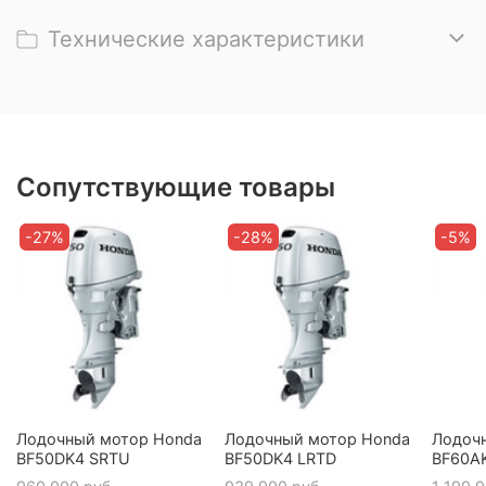
Технические характеристики
Сопутствующие товары
-27%
-28%
-5%
Лодочный мотор Honda
Лодочный мотор Honda
Лодоч
BF50DK4 SRTU
BF50DK4 LRTD
BF60A